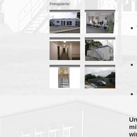
Fotogalerie:
Un
mi
wi